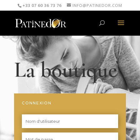
+33 07 60 36 73 76
INFO@PATINEDOR.COM
La boutique
CONNEXION