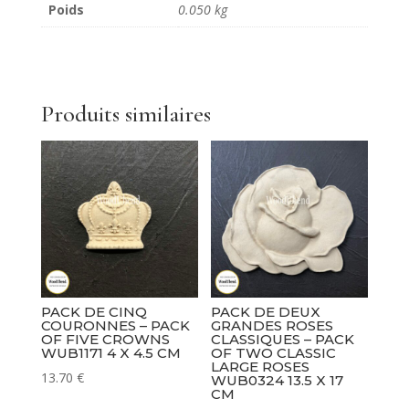
Poids
0.050 kg
Décoratives
-
Set
Of
Two
Produits similaires
Decorative
Scrolls
WUB1723
19.5
x
5.5
cm
PACK DE CINQ
PACK DE DEUX
COURONNES – PACK
GRANDES ROSES
OF FIVE CROWNS
CLASSIQUES – PACK
WUB1171 4 X 4.5 CM
OF TWO CLASSIC
LARGE ROSES
13.70
€
WUB0324 13.5 X 17
CM