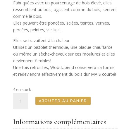
Fabriquées avec un pourcentage de bois élevé, elles
ressemblent au bois, agissent comme du bois, sentent
comme le bois.
Elles peuvent être poncées, sciées, teintes, vernies,
percées, peintes, vieillies…
Elles se travaillent à la chaleur.
Utilisez un pistolet thermique, une plaque chauffante
ou même un sèche-cheveux sur ces moulures et elles
deviennent flexibles!
Une fois refroidies, WoodUbend conservera sa forme
et redeviendra effectivement du bois dur MAIS courbé!
4 en stock
quantité
AJOUTER AU PANIER
de
Ensemble
De
Informations complémentaires
Deux
Volutes