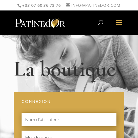
+33 07 60 36 73 76
INFO@PATINEDOR.COM
La boutique
CONNEXION