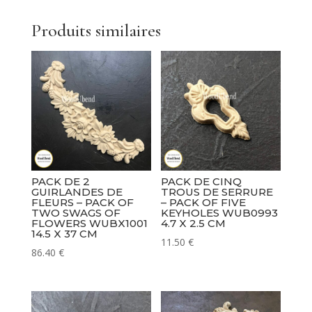
Pack
Of
Produits similaires
Two
Angels
WUB2027
16
x
19
cm
PACK DE 2
PACK DE CINQ
GUIRLANDES DE
TROUS DE SERRURE
FLEURS – PACK OF
– PACK OF FIVE
TWO SWAGS OF
KEYHOLES WUB0993
FLOWERS WUBX1001
4.7 X 2.5 CM
14.5 X 37 CM
11.50
€
86.40
€