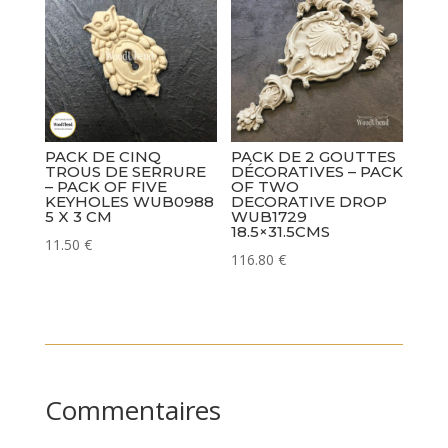
PACK DE CINQ
PACK DE 2 GOUTTES
TROUS DE SERRURE
DÉCORATIVES – PACK
– PACK OF FIVE
OF TWO
KEYHOLES WUB0988
DECORATIVE DROP
5 X 3 CM
WUB1729
18.5×31.5CMS
11.50
€
116.80
€
Commentaires