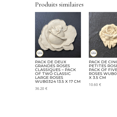
Produits similaires
PACK DE DEUX
PACK DE CIN
GRANDES ROSES
PETITES ROSE
CLASSIQUES – PACK
PACK OF FIV
OF TWO CLASSIC
ROSES WUB03
LARGE ROSES
X 3.5 CM
WUB0324 13.5 X 17 CM
10.60
€
36.20
€