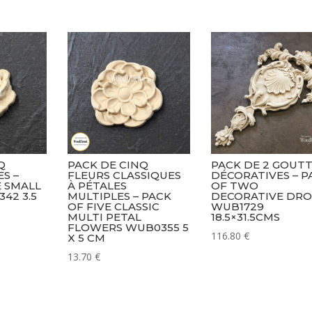
of
Five
Rose
Bouquets
WUB0330
5.2
x
6.3
cm
Q
PACK DE CINQ
PACK DE 2 GOUT
S –
FLEURS CLASSIQUES
DÉCORATIVES – P
E SMALL
À PÉTALES
OF TWO
42 3.5
MULTIPLES – PACK
DECORATIVE DR
OF FIVE CLASSIC
WUB1729
MULTI PETAL
18.5×31.5CMS
FLOWERS WUB0355 5
116.80
€
X 5 CM
13.70
€