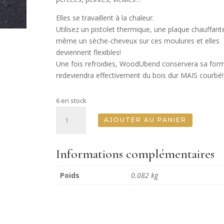
Elles se travaillent à la chaleur.
Utilisez un pistolet thermique, une plaque chauffant
même un sèche-cheveux sur ces moulures et elles
deviennent flexibles!
Une fois refroidies, WoodUbend conservera sa for
redeviendra effectivement du bois dur MAIS courbé!
6 en stock
quantité
AJOUTER AU PANIER
de
Pack
de
Informations complémentaires
5
Bouquets
Poids
0.082 kg
de
Roses
-
Pack