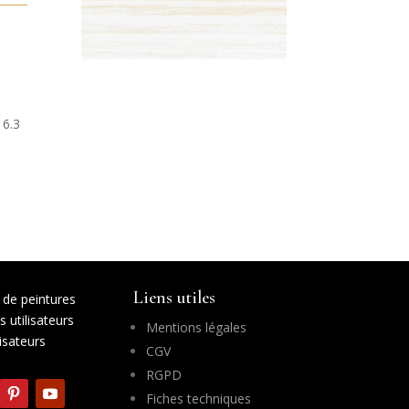
 6.3
Liens utiles
de peintures
 utilisateurs
Mentions légales
lisateurs
CGV
RGPD
Fiches techniques