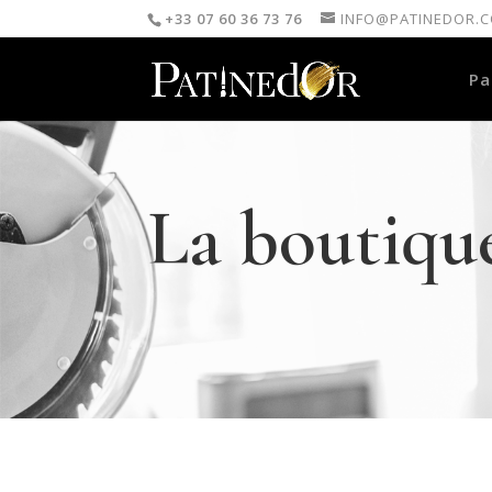
+33 07 60 36 73 76
INFO@PATINEDOR.
Pa
La boutiqu