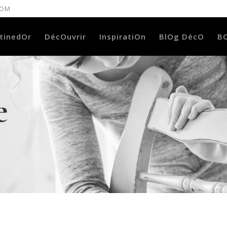
COM
tinedOr
DécOuvrir
InspiratiOn
BlOg DécO
B
e