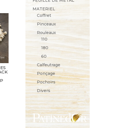
FEUILLE DE METAL
MATERIEL
Coffret
Pinceaux
Rouleaux
110
180
60
Calfeutrage
TES
ACK
Ponçage
OP
Pochoirs
Divers