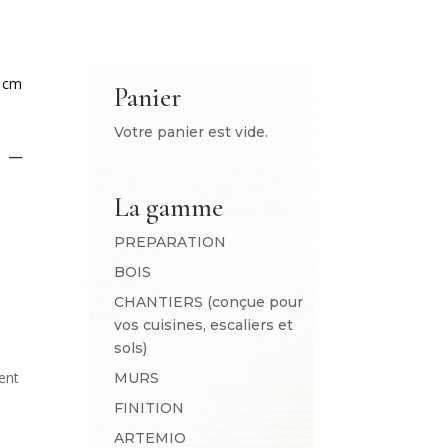
3 cm
Panier
Votre panier est vide.
 –
La gamme
PREPARATION
BOIS
CHANTIERS (conçue pour
vos cuisines, escaliers et
sols)
s
ent
MURS
FINITION
ARTEMIO