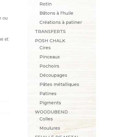
Rotin
Bâtons à l'huile
e ou
Créations à patiner
TRANSFERTS
me et
POSH CHALK
Cires
Pinceaux
Pochoirs
Découpages
Pâtes métalliques
Patines
Pigments
WOODUBEND
Colles
Moulures