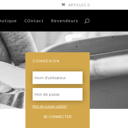
ARTICLES 0
Outique
COntact
Revendeurs
CONNEXION
Mot de passe oublié?
SE CONNECTER