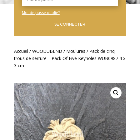
Mot de passe oublié?
SE CONNECTER
Accueil
/
WOODUBEND
/
Moulures
/ Pack de cinq
trous de serrure – Pack Of Five Keyholes WUB0987 4 x
3 cm