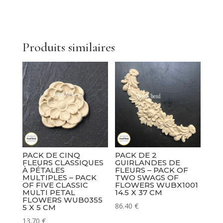
serrure
-
Pack
Of
Produits similaires
Five
Keyholes
WUB0987
4
x
3
cm
PACK DE CINQ
PACK DE 2
FLEURS CLASSIQUES
GUIRLANDES DE
À PÉTALES
FLEURS – PACK OF
MULTIPLES – PACK
TWO SWAGS OF
OF FIVE CLASSIC
FLOWERS WUBX1001
MULTI PETAL
14.5 X 37 CM
FLOWERS WUB0355
86.40
€
5 X 5 CM
13.70
€