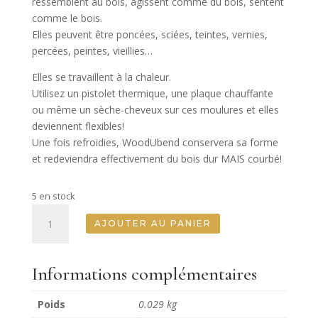
ressemblent au bois, agissent comme du bois, sentent
comme le bois.
Elles peuvent être poncées, sciées, teintes, vernies,
percées, peintes, vieillies…
Elles se travaillent à la chaleur.
Utilisez un pistolet thermique, une plaque chauffante
ou même un sèche-cheveux sur ces moulures et elles
deviennent flexibles!
Une fois refroidies, WoodUbend conservera sa forme
et redeviendra effectivement du bois dur MAIS courbé!
5 en stock
quantité
AJOUTER AU PANIER
de
Pack
de
Informations complémentaires
cinq
trous
Poids
0.029 kg
de