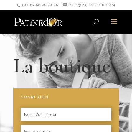
+33 07 60 36 73 76
INFO@PATINEDOR.COM
La boutique
CONNEXION