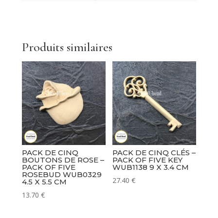
Gouttes
Décoratives
-
Pack
Produits similaires
of
Two
Decorative
Drop
WUB1729
18.5x31.5cms
PACK DE CINQ
PACK DE CINQ CLÉS –
BOUTONS DE ROSE –
PACK OF FIVE KEY
PACK OF FIVE
WUB1138 9 X 3.4 CM
ROSEBUD WUB0329
27.40
€
4.5 X 5.5 CM
13.70
€