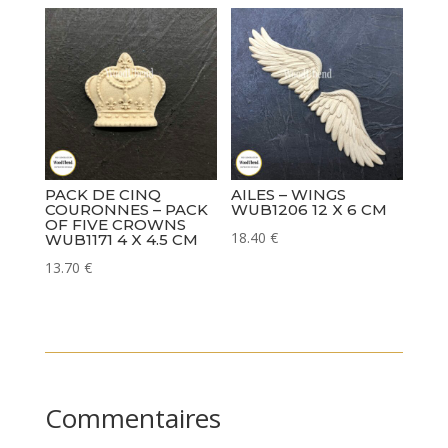
PACK DE CINQ
AILES – WINGS
COURONNES – PACK
WUB1206 12 X 6 CM
OF FIVE CROWNS
18.40
€
WUB1171 4 X 4.5 CM
13.70
€
Commentaires