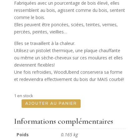
Fabriquées avec un pourcentage de bois élevé, elles
ressemblent au bois, agissent comme du bois, sentent
comme le bois.
Elles peuvent être poncées, sciées, teintes, vernies,
percées, peintes, vieillies…
Elles se travaillent à la chaleur.
Utilisez un pistolet thermique, une plaque chauffante
ou même un sèche-cheveux sur ces moulures et elles
deviennent flexibles!
Une fois refroidies, WoodUbend conservera sa forme
et redeviendra effectivement du bois dur MAIS courbé!
1 en stock
AJOUTER AU PANIER
quantité
de
Informations complémentaires
Pack
de
Poids
0.165 kg
2