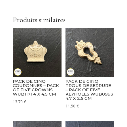
Produits similaires
PACK DE CINQ
PACK DE CINQ
COURONNES – PACK
TROUS DE SERRURE
OF FIVE CROWNS
– PACK OF FIVE
WUB1171 4 X 4.5 CM
KEYHOLES WUB0993
4.7 X 2.5 CM
13.70
€
11.50
€