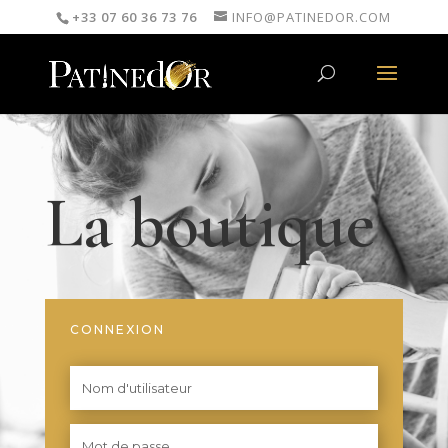
+33 07 60 36 73 76
INFO@PATINEDOR.COM
La boutique
CONNEXION