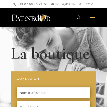
+33 07 60 36 73 76
INFO@PATINEDOR.COM
La boutique
CONNEXION