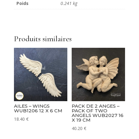
Poids
0.241 kg
roses
classiques
-
Pack
of
Produits similaires
Two
Classic
Large
Roses
WUB0324
13.5
x
17
cm
AILES – WINGS
PACK DE 2 ANGES –
WUB1206 12 X 6 CM
PACK OF TWO
ANGELS WUB2027 16
18.40
€
X 19 CM
40.20
€