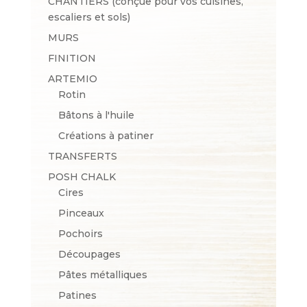
CHANTIERS (conçue pour vos cuisines,
escaliers et sols)
MURS
FINITION
ARTEMIO
Rotin
Bâtons à l'huile
Créations à patiner
TRANSFERTS
POSH CHALK
Cires
Pinceaux
Pochoirs
Découpages
Pâtes métalliques
Patines