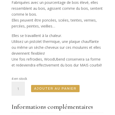
Fabriquées avec un pourcentage de bois élevé, elles
ressemblent au bois, agissent comme du bois, sentent
comme le bois.
Elles peuvent être poncées, sciées, teintes, vernies,
percées, peintes, vieillies…
Elles se travaillent à la chaleur.
Utilisez un pistolet thermique, une plaque chauffante
ou même un sèche-cheveux sur ces moulures et elles
deviennent flexibles!
Une fois refroidies, WoodUbend conservera sa forme
et redeviendra effectivement du bois dur MAIS courbé!
4 en stock
quantité
AJOUTER AU PANIER
de
Pack
de
Informations complémentaires
deux
grandes