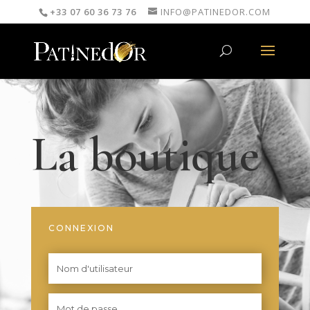
+33 07 60 36 73 76
INFO@PATINEDOR.COM
La boutique
CONNEXION