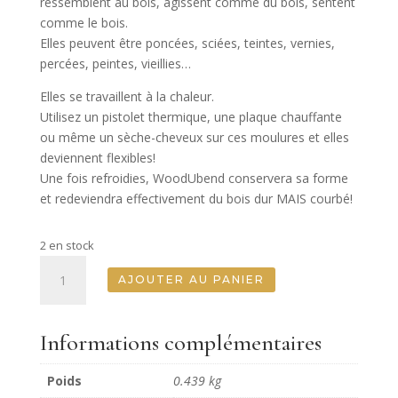
ressemblent au bois, agissent comme du bois, sentent
comme le bois.
Elles peuvent être poncées, sciées, teintes, vernies,
percées, peintes, vieillies…
Elles se travaillent à la chaleur.
Utilisez un pistolet thermique, une plaque chauffante
ou même un sèche-cheveux sur ces moulures et elles
deviennent flexibles!
Une fois refroidies, WoodUbend conservera sa forme
et redeviendra effectivement du bois dur MAIS courbé!
2 en stock
quantité
AJOUTER AU PANIER
de
Pack
De
Informations complémentaires
Deux
Frontons
Poids
0.439 kg
-