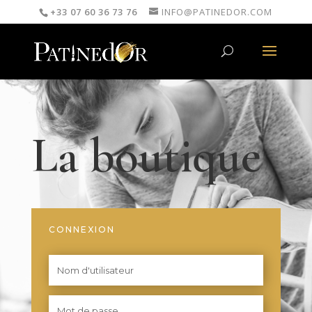
+33 07 60 36 73 76
INFO@PATINEDOR.COM
La boutique
CONNEXION