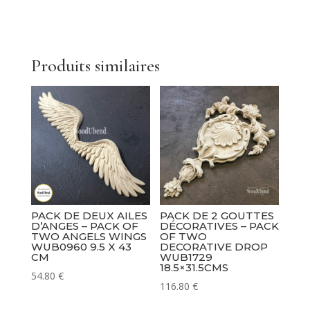
Pack
Of
Two
Pediments
Produits similaires
WUB1261A
48
x
12.5
cm
PACK DE DEUX AILES
PACK DE 2 GOUTTES
D’ANGES – PACK OF
DÉCORATIVES – PACK
TWO ANGELS WINGS
OF TWO
WUB0960 9.5 X 43
DECORATIVE DROP
CM
WUB1729
18.5×31.5CMS
54.80
€
116.80
€