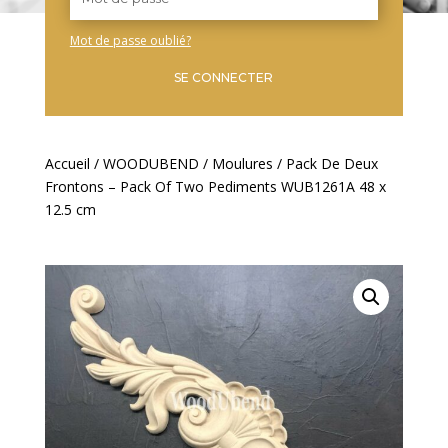
Mot de passe oublié?
SE CONNECTER
Accueil
/
WOODUBEND
/
Moulures
/ Pack De Deux
Frontons – Pack Of Two Pediments WUB1261A 48 x
12.5 cm