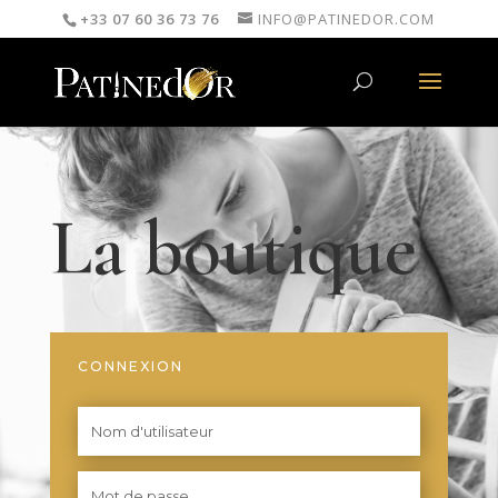
+33 07 60 36 73 76
INFO@PATINEDOR.COM
La boutique
CONNEXION