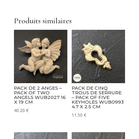
-
Pack
Of
Produits similaires
Two
Corbels
WUB1361.6
9.8
x
6
cm
PACK DE 2 ANGES –
PACK DE CINQ
PACK OF TWO
TROUS DE SERRURE
ANGELS WUB2027 16
– PACK OF FIVE
X 19 CM
KEYHOLES WUB0993
4.7 X 2.5 CM
40.20
€
11.50
€