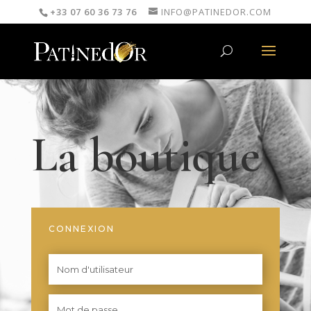
+33 07 60 36 73 76
INFO@PATINEDOR.COM
La boutique
CONNEXION