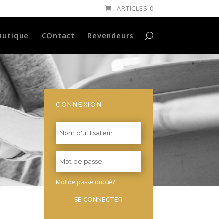
ARTICLES 0
Outique
COntact
Revendeurs
CONNEXION
Mot de passe oublié?
SE CONNECTER