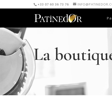
+33 07 60 36 73 76
INFO@PATINEDOR.
Pa
La boutiqu