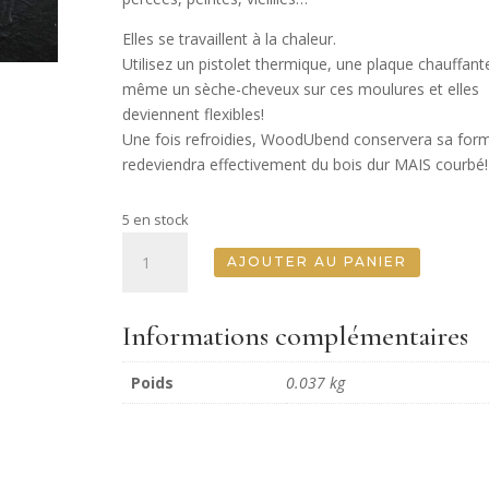
Elles se travaillent à la chaleur.
Utilisez un pistolet thermique, une plaque chauffant
même un sèche-cheveux sur ces moulures et elles
deviennent flexibles!
Une fois refroidies, WoodUbend conservera sa for
redeviendra effectivement du bois dur MAIS courbé!
5 en stock
quantité
AJOUTER AU PANIER
de
Ensemble
de
Informations complémentaires
deux
parchemins
Poids
0.037 kg
-
Set
Of
Two