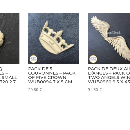
Scrolls
WUB0358-
9
10
x
3.5
cm
Q
PACK DE 5
PACK DE DEUX AI
S –
COURONNES – PACK
D’ANGES – PACK 
E SMALL
OF FIVE CROWN
TWO ANGELS WI
20 2.7
WUB0094 7 X 5 CM
WUB0960 9.5 X 4
20.80
€
54.80
€