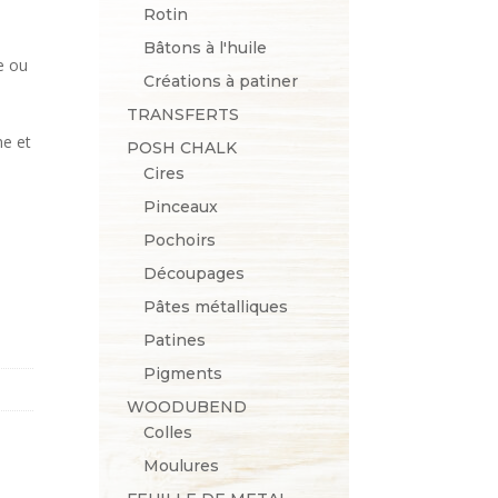
Rotin
Bâtons à l'huile
e ou
Créations à patiner
TRANSFERTS
me et
POSH CHALK
Cires
Pinceaux
Pochoirs
Découpages
Pâtes métalliques
Patines
Pigments
WOODUBEND
Colles
Moulures