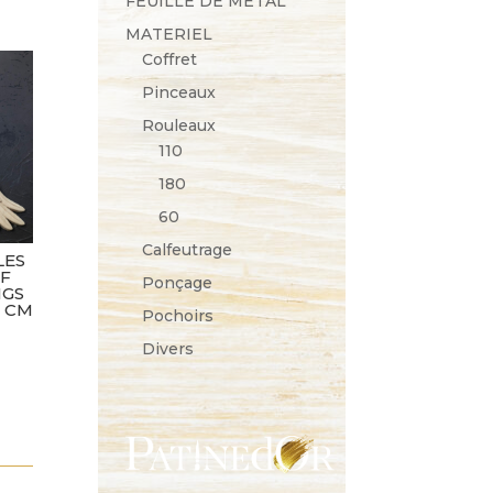
FEUILLE DE METAL
MATERIEL
Coffret
Pinceaux
Rouleaux
110
180
60
Calfeutrage
LES
OF
Ponçage
NGS
3 CM
Pochoirs
Divers