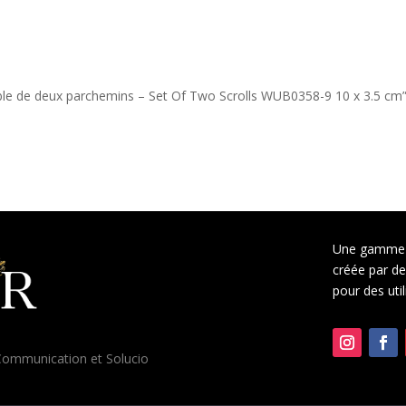
emble de deux parchemins – Set Of Two Scrolls WUB0358-9 10 x 3.5 cm
Une gamme 
créée par des
pour des uti
ommunication
et
Solucio