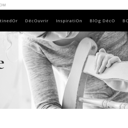
COM
tinedOr
DécOuvrir
InspiratiOn
BlOg DécO
B
e