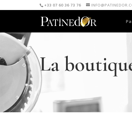
+33 07 60 36 73 76
INFO@PATINEDOR.
Pa
La boutiqu