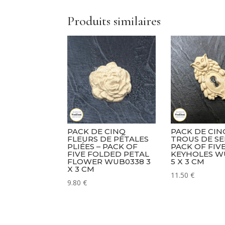
Produits similaires
PACK DE CINQ
PACK DE CIN
FLEURS DE PÉTALES
TROUS DE SE
PLIÉES – PACK OF
PACK OF FIV
FIVE FOLDED PETAL
KEYHOLES W
FLOWER WUB0338 3
5 X 3 CM
X 3 CM
11.50
€
9.80
€