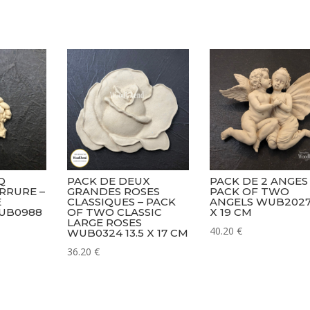
-
Set
Of
Two
Decorative
Scrolls
WUB1322-
4
26
x
15.5
cm
Q
PACK DE DEUX
PACK DE 2 ANGES 
RRURE –
GRANDES ROSES
PACK OF TWO
E
CLASSIQUES – PACK
ANGELS WUB2027
UB0988
OF TWO CLASSIC
X 19 CM
LARGE ROSES
40.20
€
WUB0324 13.5 X 17 CM
36.20
€