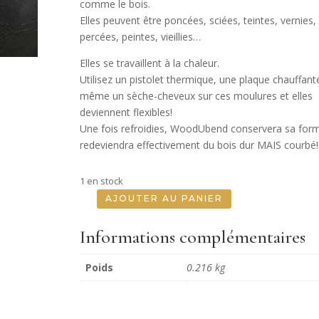
comme le bois.
Elles peuvent être poncées, sciées, teintes, vernies,
percées, peintes, vieillies…
Elles se travaillent à la chaleur.
Utilisez un pistolet thermique, une plaque chauffant
même un sèche-cheveux sur ces moulures et elles
deviennent flexibles!
Une fois refroidies, WoodUbend conservera sa for
redeviendra effectivement du bois dur MAIS courbé!
1 en stock
AJOUTER AU PANIER
quantité
de
Informations complémentaires
Ensemble
De
Poids
0.216 kg
Deux
Volutes
Décoratives