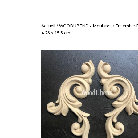
Accueil
/
WOODUBEND
/
Moulures
/ Ensemble D
4 26 x 15.5 cm