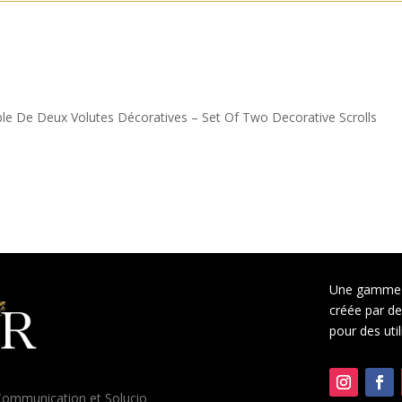
mble De Deux Volutes Décoratives – Set Of Two Decorative Scrolls
Une gamme 
créée par des
pour des uti
ommunication
et
Solucio