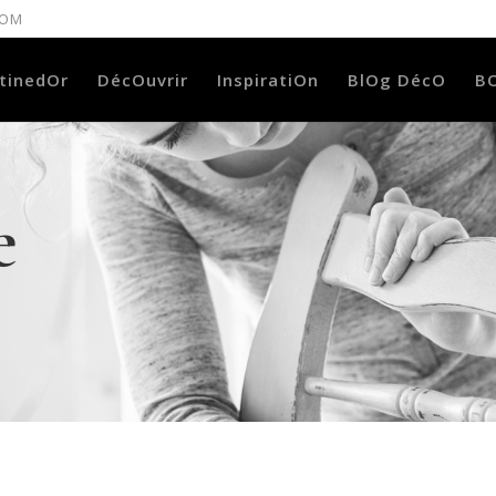
COM
tinedOr
DécOuvrir
InspiratiOn
BlOg DécO
B
e