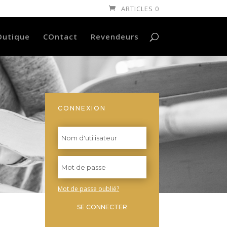
ARTICLES 0
Outique
COntact
Revendeurs
CONNEXION
Mot de passe oublié?
SE CONNECTER