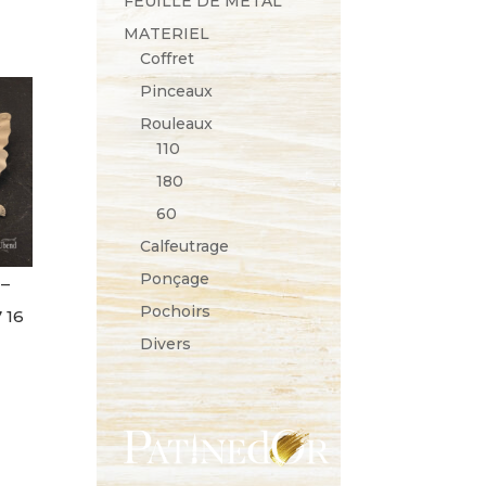
FEUILLE DE METAL
MATERIEL
Coffret
Pinceaux
Rouleaux
110
180
60
Calfeutrage
Ponçage
–
Pochoirs
 16
Divers