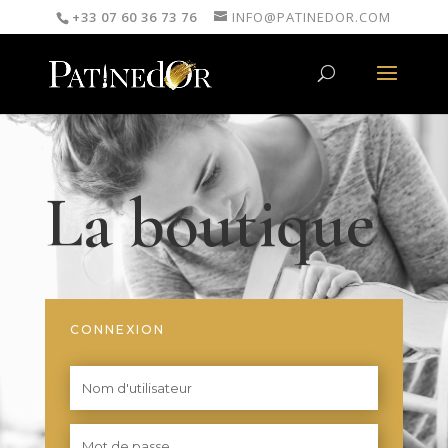
+33 07 60 36 73 76
INFO@PATINEDOR.COM
La boutique
CONNEXION