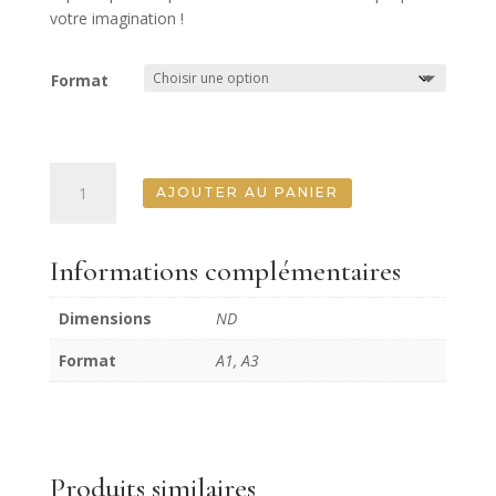
votre imagination !
Format
quantité
AJOUTER AU PANIER
de
Blue
Sailing
Informations complémentaires
Posh
Chalk
Dimensions
ND
Deluxe
Decoupage
Format
A1, A3
Produits similaires