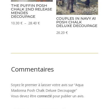
THE PUFFIN POSH
CHALK 2ND RELEASE
MENDES
DECOUPAGE
COUPLES IN NAVY A1
POSH CHALK
Plage
10.30
€
–
28.40
€
DELUXE DECOUPAGE
de
26.20
€
prix :
10.30 €
à
28.40 €
Commentaires
Soyez le premier à laisser votre avis sur “Aqua
Madonna Posh Chalk Deluxe Decoupage”
Vous devez être
connecté
pour publier un avis.