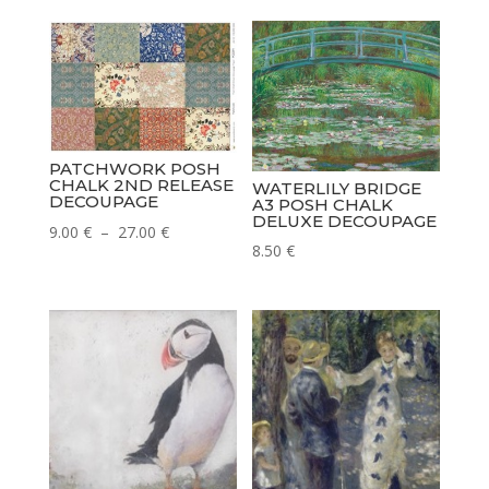
PATCHWORK POSH
CHALK 2ND RELEASE
WATERLILY BRIDGE
DECOUPAGE
A3 POSH CHALK
DELUXE DECOUPAGE
Plage
9.00
€
–
27.00
€
8.50
€
de
prix :
9.00 €
à
27.00 €