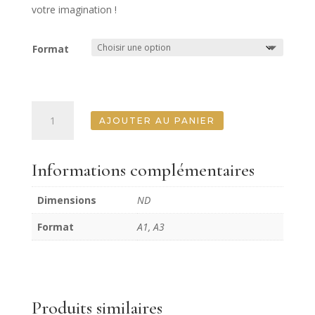
votre imagination !
Format
quantité
AJOUTER AU PANIER
de
Aqua
Madonna
Informations complémentaires
Posh
Chalk
Dimensions
ND
Deluxe
Decoupage
Format
A1, A3
Produits similaires