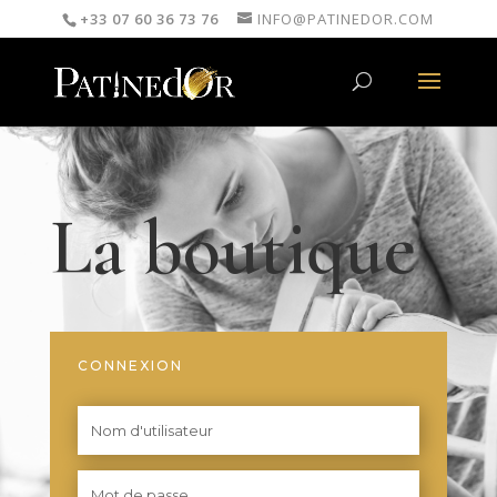
+33 07 60 36 73 76
INFO@PATINEDOR.COM
La boutique
CONNEXION