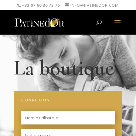
+33 07 60 36 73 76
INFO@PATINEDOR.COM
La boutique
CONNEXION