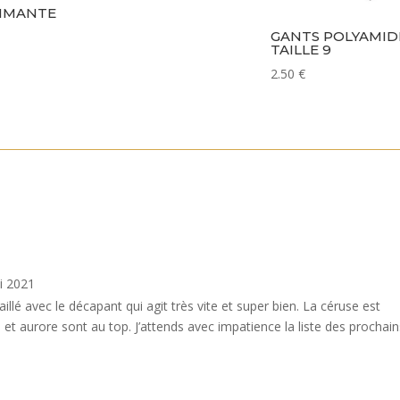
MMANTE
GANTS POLYAMID
TAILLE 9
2.50
€
i 2021
aillé avec le décapant qui agit très vite et super bien. La céruse est
 et aurore sont au top. J’attends avec impatience la liste des prochai