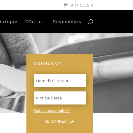
ARTICLES 0
Outique
COntact
Revendeurs
CONNEXION
Mot de passe oublié?
SE CONNECTER