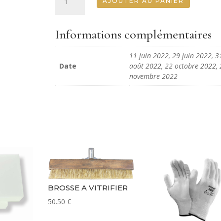
AJOUTER AU PANIER
de
Stage
Céruse
Informations complémentaires
11 juin 2022, 29 juin 2022, 3
Date
août 2022, 22 octobre 2022, 
novembre 2022
BROSSE A VITRIFIER
50.50
€