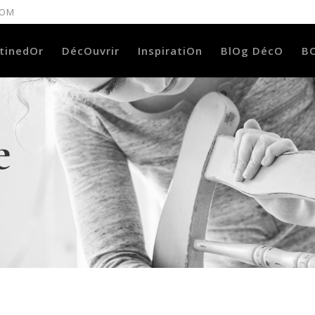
COM
tinedOr
DécOuvrir
InspiratiOn
BlOg DécO
B
e