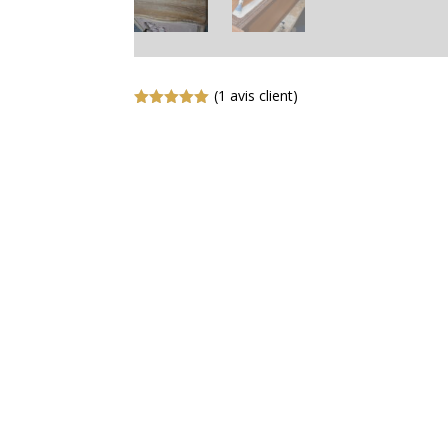
(
1
avis client)
Noté
5.00
sur 5
basé sur
notation
client