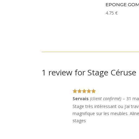
EPONGE GO
4.75
€
1 review for
Stage Céruse
Note
5
sur
Servais
(client confirmé)
–
31 ma
5
Stage très intéressant ou j’ai trav
magnifique sur les meubles. Aline
stages