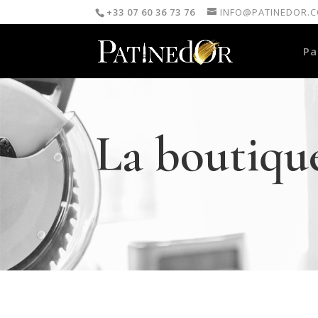
+33 07 60 36 73 76
INFO@PATINEDOR.
Pa
La boutiqu