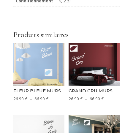
Conditionnement
1l, 2.5l
Produits similaires
FLEUR BLEUE MURS
GRAND CRU MURS
Plage
Plage
26.90
€
–
66.90
€
26.90
€
–
66.90
€
de
de
prix :
prix :
26.90 €
26.90 €
à
à