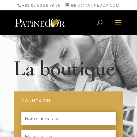
+33 07 60 36 73 76
INFO@PATINEDOR.COM
La boutique
CONNEXION