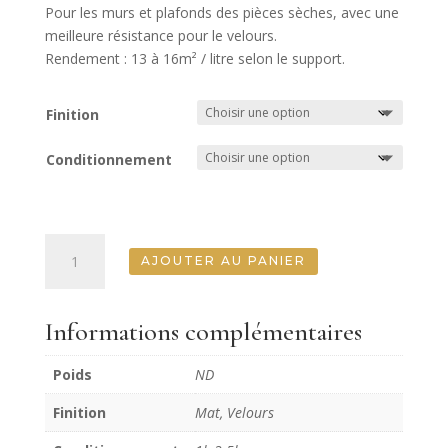
Pour les murs et plafonds des pièces sèches, avec une
meilleure résistance pour le velours.
Rendement : 13 à 16m² / litre selon le support.
Finition
Conditionnement
quantité
AJOUTER AU PANIER
de
Rose
Poudré
Informations complémentaires
Murs
Poids
ND
Finition
Mat, Velours