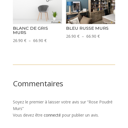
66.90 €
66.90 €
BLANC DE GRIS
BLEU RUSSE MURS
MURS
Plage
26.90
€
–
66.90
€
Plage
26.90
€
–
66.90
€
de
de
prix :
prix :
26.90 €
26.90 €
à
à
66.90 €
66.90 €
Commentaires
Soyez le premier à laisser votre avis sur “Rose Poudré
Murs”
Vous devez être
connecté
pour publier un avis.