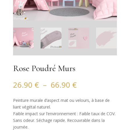
Rose Poudré Murs
Plage
26.90
€
–
66.90
€
de
prix :
Peinture murale d’aspect mat ou velours, à base de
26.90 €
liant végétal naturel.
à
Faible impact sur l’environnement : Faible taux de COV.
66.90 €
Sans odeur. Séchage rapide. Recouvrable dans la
journée.