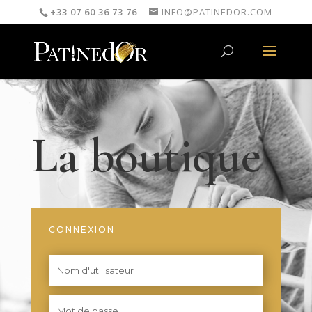
+33 07 60 36 73 76
INFO@PATINEDOR.COM
La boutique
CONNEXION