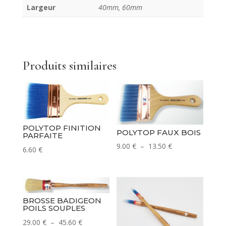
Largeur
40mm, 60mm
Produits similaires
POLYTOP FINITION
POLYTOP FAUX BOIS
PARFAITE
Plage
9.00
€
–
13.50
€
6.60
€
de
prix :
9.00 €
à
BROSSE BADIGEON
POILS SOUPLES
13.50 €
Plage
29.00
€
–
45.60
€