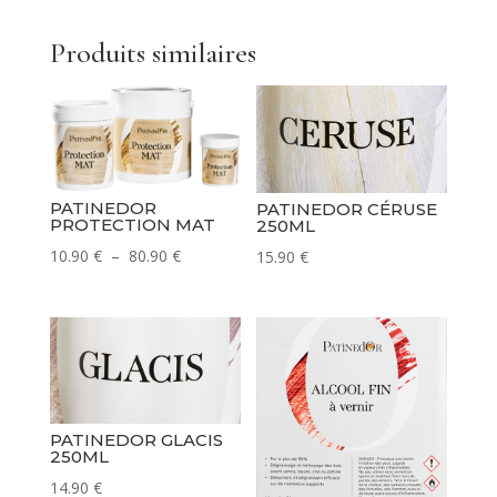
Produits similaires
PATINEDOR
PATINEDOR CÉRUSE
PROTECTION MAT
250ML
Plage
10.90
€
–
80.90
€
15.90
€
de
prix :
10.90 €
à
80.90 €
PATINEDOR GLACIS
250ML
14.90
€