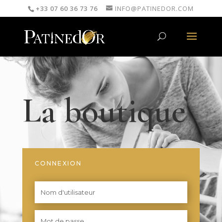
+33 07 60 36 73 76
INFO@PATINEDOR.COM
La boutique
CONNEXION