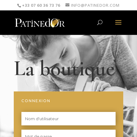
+33 07 60 36 73 76
INFO@PATINEDOR.COM
La boutique
CONNEXION