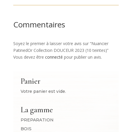
14.50 €
9.90 €
à
à
86.90 €
79.90 €
Commentaires
Soyez le premier à laisser votre avis sur “Nuancier
PatinedOr Collection DOUCEUR 2023 (10 teintes)”
Vous devez être
connecté
pour publier un avis.
Panier
Votre panier est vide.
La gamme
PREPARATION
BOIS