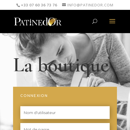
+33 07 60 36 73 76
INFO@PATINEDOR.COM
La boutique
CONNEXION