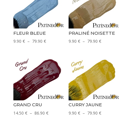
FLEUR BLEUE
PRALINÉ NOISETTE
Plage
Plage
9.90
€
–
79.90
€
9.90
€
–
79.90
€
de
de
prix :
prix :
9.90 €
9.90 €
à
à
79.90 €
79.90 €
GRAND CRU
CURRY JAUNE
Plage
Plage
14.50
€
–
86.90
€
9.90
€
–
79.90
€
de
de
prix :
prix :