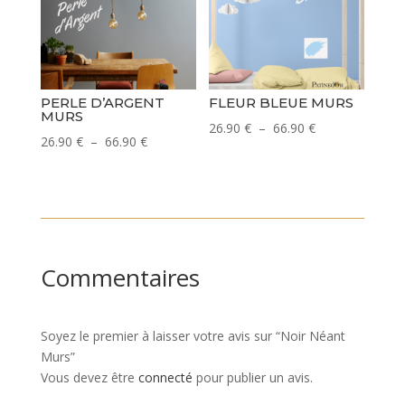
à
à
66.90 €
66.90 €
PERLE D’ARGENT
FLEUR BLEUE MURS
MURS
Plage
26.90
€
–
66.90
€
Plage
26.90
€
–
66.90
€
de
de
prix :
prix :
26.90 €
26.90 €
à
à
66.90 €
66.90 €
Commentaires
Soyez le premier à laisser votre avis sur “Noir Néant
Murs”
Vous devez être
connecté
pour publier un avis.