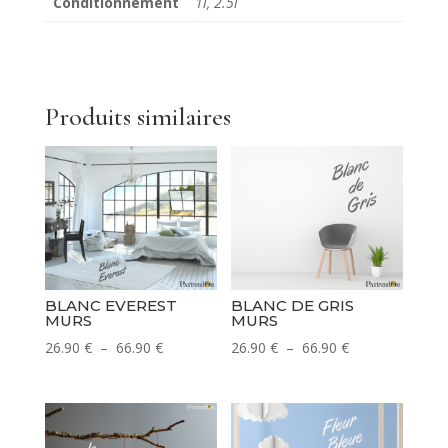
Conditionnement
1l, 2.5l
Produits similaires
BLANC EVEREST
BLANC DE GRIS
MURS
MURS
Plage
Plage
26.90
€
–
66.90
€
26.90
€
–
66.90
€
de
de
prix :
prix :
26.90 €
26.90 €