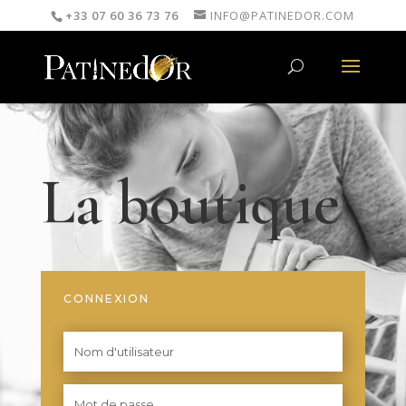
+33 07 60 36 73 76
INFO@PATINEDOR.COM
La boutique
CONNEXION