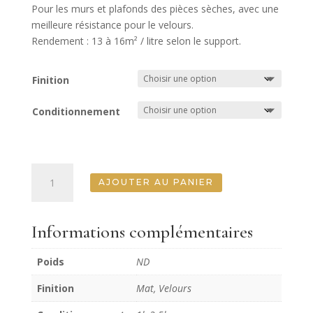
Pour les murs et plafonds des pièces sèches, avec une
meilleure résistance pour le velours.
Rendement : 13 à 16m² / litre selon le support.
Finition
Conditionnement
quantité
AJOUTER AU PANIER
de
Noir
Néant
Informations complémentaires
Murs
Poids
ND
Finition
Mat, Velours