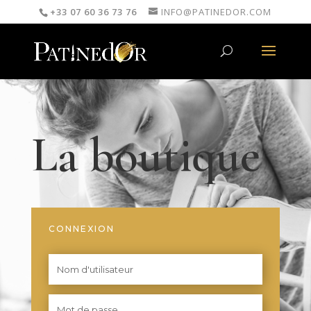
+33 07 60 36 73 76
INFO@PATINEDOR.COM
La boutique
CONNEXION