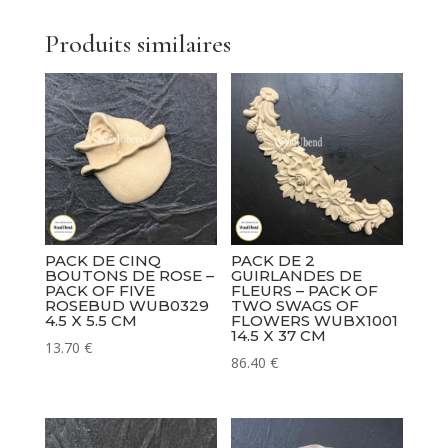
Of
Scrolls
Produits similaires
WUBX1019
25.5
x
5.5
cm
PACK DE CINQ
PACK DE 2
BOUTONS DE ROSE –
GUIRLANDES DE
PACK OF FIVE
FLEURS – PACK OF
ROSEBUD WUB0329
TWO SWAGS OF
4.5 X 5.5 CM
FLOWERS WUBX1001
14.5 X 37 CM
13.70
€
86.40
€