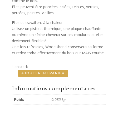
comme le bois.
Elles peuvent être poncées, sciées, teintes, vernies,
percées, peintes, vieillies…
Elles se travaillent à la chaleur.
Utilisez un pistolet thermique, une plaque chauffante
ou même un sèche-cheveux sur ces moulures et elles
deviennent flexibles!
Une fois refroidies, WoodUbend conservera sa forme
et redeviendra effectivement du bois dur MAIS courbé!
1 en stock
AJOUTER AU PANIER
quantité
de
Informations complémentaires
Ensemble
De
Poids
0.085 kg
Volutes
-
Set