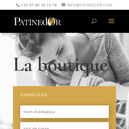
+33 07 60 36 73 76
INFO@PATINEDOR.COM
La boutique
CONNEXION