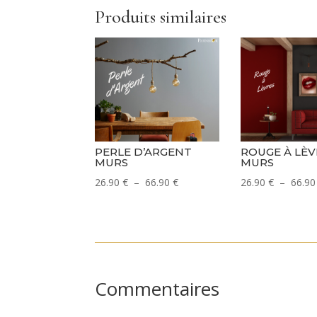
Produits similaires
PERLE D’ARGENT
ROUGE À LÈV
MURS
MURS
Plage
26.90
€
–
66.90
€
26.90
€
–
66.9
de
prix :
26.90 €
à
66.90 €
Commentaires