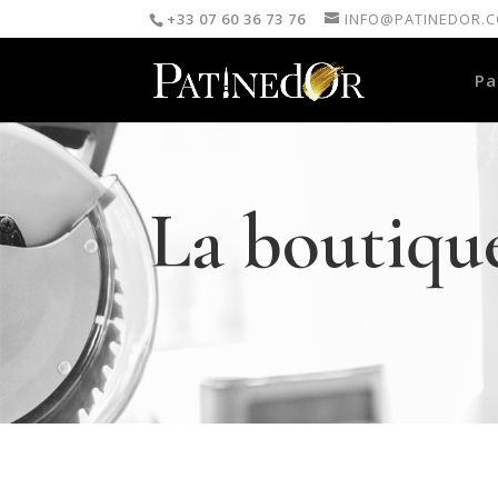
+33 07 60 36 73 76
INFO@PATINEDOR.
Pa
La boutiqu