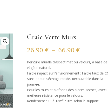
Craie Verte Murs
Plage
26.90
€
–
66.90
€
de
prix :
Peinture murale d’aspect mat ou velours, à base de 
26.90 €
végétal naturel.
à
Faible impact sur l’environnement : Faible taux de C
66.90 €
Sans odeur. Séchage rapide. Recouvrable dans la
journée.
Pour les murs et plafonds des pièces sèches, avec 
meilleure résistance pour le velours.
Rendement : 13 à 16m² / litre selon le support.