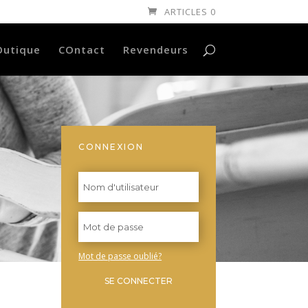
ARTICLES 0
Outique
COntact
Revendeurs
CONNEXION
Mot de passe oublié?
SE CONNECTER