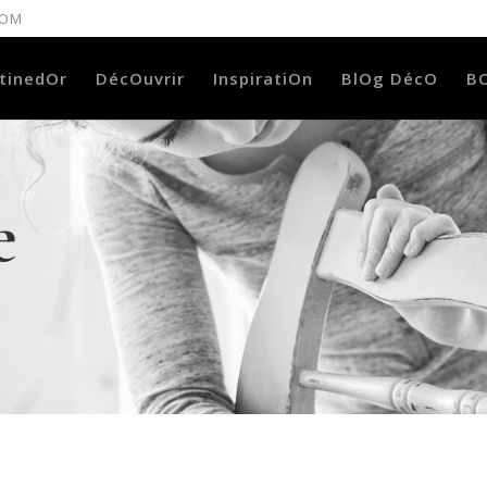
COM
tinedOr
DécOuvrir
InspiratiOn
BlOg DécO
B
e