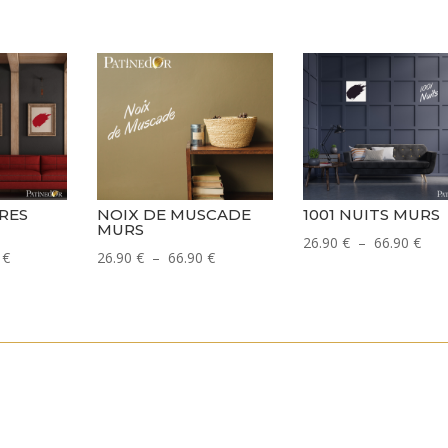
RES
NOIX DE MUSCADE
1001 NUITS MURS
MURS
Pla
26.90
€
–
66.90
€
Plage
Plage
0
€
26.90
€
–
66.90
€
de
de
de
prix 
prix :
prix :
26.9
26.90 €
26.90 €
à
à
à
66.9
66.90 €
66.90 €