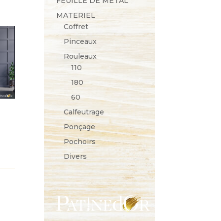
FEUILLE DE METAL
MATERIEL
Coffret
Pinceaux
Rouleaux
110
180
60
Calfeutrage
ge
Ponçage
Pochoirs
:
Divers
0 €
0 €