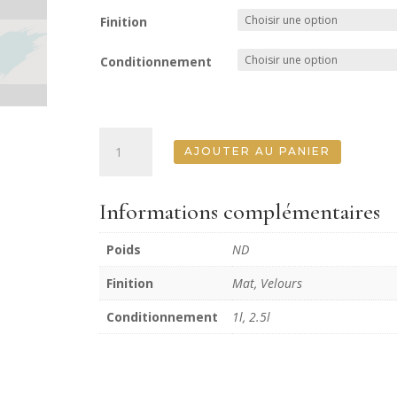
Finition
Conditionnement
quantité
AJOUTER AU PANIER
de
Craie
Verte
Informations complémentaires
Murs
Poids
ND
Finition
Mat, Velours
Conditionnement
1l, 2.5l