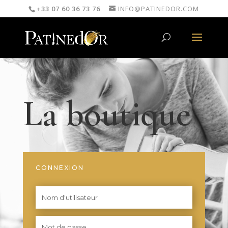
+33 07 60 36 73 76
INFO@PATINEDOR.COM
La boutique
CONNEXION