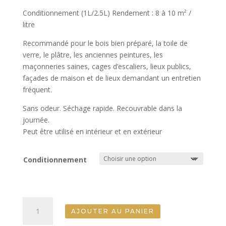
Conditionnement (1L/2.5L) Rendement : 8 à 10 m² /
litre
Recommandé pour le bois bien préparé, la toile de
verre, le plâtre, les anciennes peintures, les
maçonneries saines, cages d’escaliers, lieux publics,
façades de maison et de lieux demandant un entretien
fréquent.
Sans odeur. Séchage rapide. Recouvrable dans la
journée.
Peut être utilisé en intérieur et en extérieur
Conditionnement
quantité
AJOUTER AU PANIER
de
Chantiers