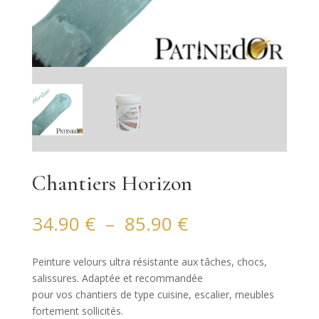
Chantiers Horizon
Plage
34.90
€
–
85.90
€
de
prix :
Peinture velours ultra résistante aux tâches, chocs,
34.90 €
salissures. Adaptée et recommandée
à
pour vos chantiers de type cuisine, escalier, meubles
85.90 €
fortement sollicités.