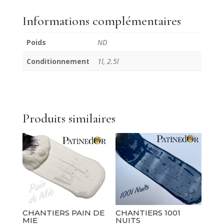
Chantiers
Cerisier
Informations complémentaires
du
Japon
Poids
ND
Conditionnement
1l, 2.5l
Produits similaires
CHANTIERS PAIN DE
CHANTIERS 1001
MIE
NUITS