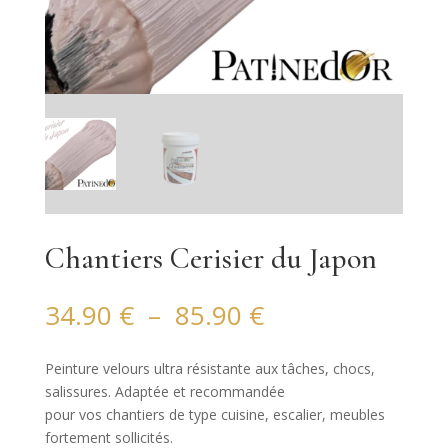
Chantiers Cerisier du Japon
Plage
34.90
€
–
85.90
€
de
prix :
Peinture velours ultra résistante aux tâches, chocs,
34.90 €
salissures. Adaptée et recommandée
à
pour vos chantiers de type cuisine, escalier, meubles
85.90 €
fortement sollicités.