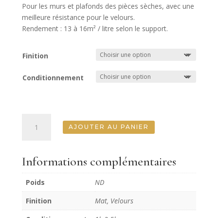
Pour les murs et plafonds des pièces sèches, avec une
meilleure résistance pour le velours.
Rendement : 13 à 16m² / litre selon le support.
Finition
Conditionnement
quantité
AJOUTER AU PANIER
de
Cerisier
du
Informations complémentaires
Japon
Murs
Poids
ND
Finition
Mat, Velours