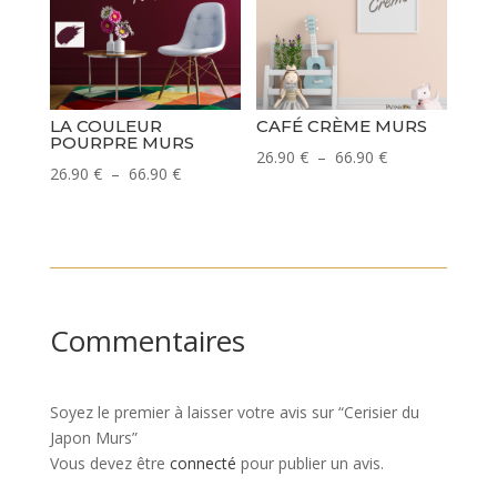
à
66.90 €
66.90 €
LA COULEUR
CAFÉ CRÈME MURS
POURPRE MURS
Plage
26.90
€
–
66.90
€
Plage
26.90
€
–
66.90
€
de
de
prix :
prix :
26.90 €
26.90 €
à
à
66.90 €
66.90 €
Commentaires
Soyez le premier à laisser votre avis sur “Cerisier du
Japon Murs”
Vous devez être
connecté
pour publier un avis.