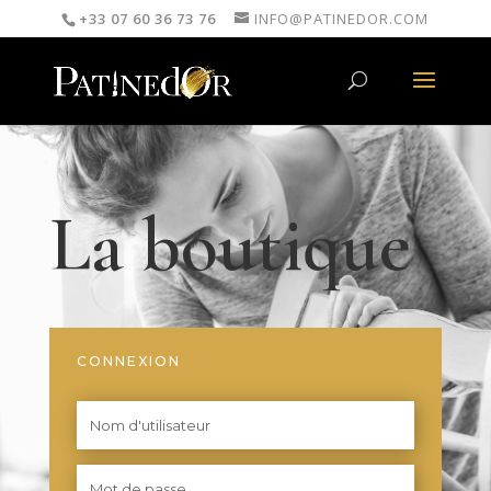
+33 07 60 36 73 76
INFO@PATINEDOR.COM
La boutique
CONNEXION