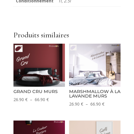
Conditionnement
1l, 2.5l
Produits similaires
GRAND CRU MURS
MARSHMALLOW À LA
LAVANDE MURS
Plage
26.90
€
–
66.90
€
Plage
26.90
€
–
66.90
€
de
de
prix :
prix :
26.90 €
26.90 €
à