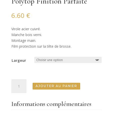
Polytop Finition Parfaite
6.60
€
Virole acier cuivré.
Manche bois verni.
Montage main.
Film protection sur la tête de brosse.
Largeur
quantité
AJOUTER AU PANIER
de
Polytop
Finition
Informations complémentaires
Parfaite