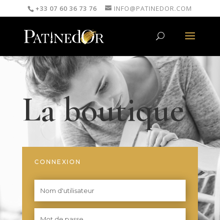
+33 07 60 36 73 76
INFO@PATINEDOR.COM
La boutique
CONNEXION