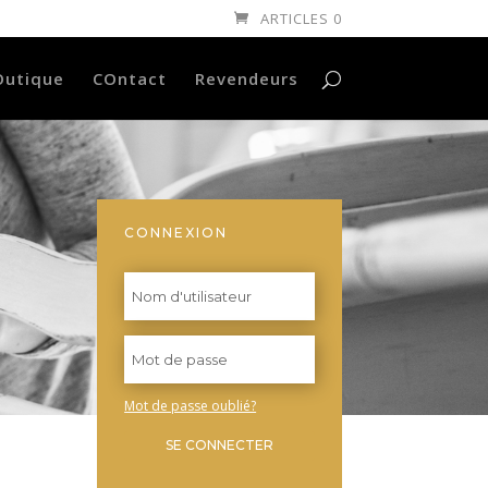
ARTICLES 0
Outique
COntact
Revendeurs
CONNEXION
Mot de passe oublié?
SE CONNECTER