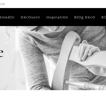
COM
tinedOr
DécOuvrir
InspiratiOn
BlOg DécO
B
e