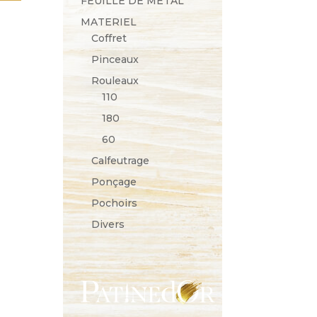
FEUILLE DE METAL
MATERIEL
Coffret
Pinceaux
Rouleaux
110
180
60
Calfeutrage
Ponçage
Pochoirs
Divers