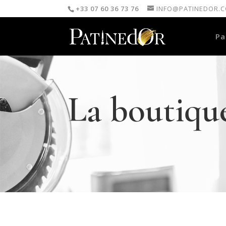
+33 07 60 36 73 76
INFO@PATINEDOR.
Pa
La boutiqu