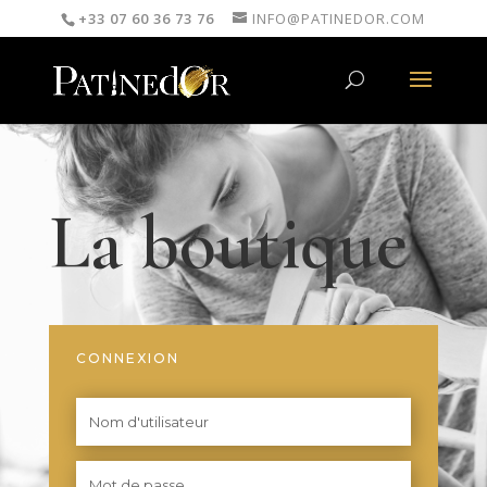
+33 07 60 36 73 76
INFO@PATINEDOR.COM
La boutique
CONNEXION