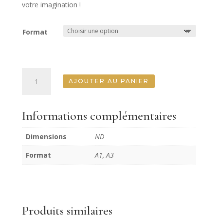
votre imagination !
Format
quantité
AJOUTER AU PANIER
de
Basket
Of
Informations complémentaires
Roses
Posh
Dimensions
ND
Chalk
3nd
Format
A1, A3
Release
Decoupage
Produits similaires