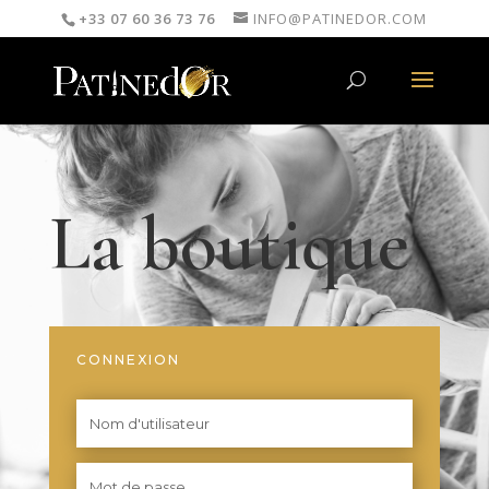
+33 07 60 36 73 76
INFO@PATINEDOR.COM
La boutique
CONNEXION