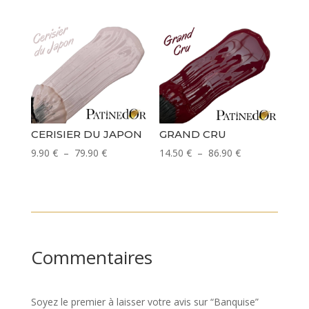
de
de
prix :
prix :
9.90 €
9.90 €
à
à
79.90 €
79.90 €
CERISIER DU JAPON
GRAND CRU
Plage
Plage
9.90
€
–
79.90
€
14.50
€
–
86.90
€
de
de
prix :
prix :
9.90 €
14.50 €
à
à
79.90 €
86.90 €
Commentaires
Soyez le premier à laisser votre avis sur “Banquise”