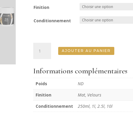
Finition
Conditionnement
quantité
AJOUTER AU PANIER
de
Aloe
Givré
Informations complémentaires
Poids
ND
Finition
Mat, Velours
Conditionnement
250ml, 1l, 2.5l, 10l