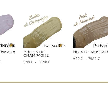
W À LA
BULLES DE
NOIX DE MUSCAD
CHAMPAGNE
Plage
9.90
€
–
79.90
€
Plage
Plage
€
9.90
€
–
79.90
€
de
de
de
prix :
prix :
prix :
9.90 
9.90 €
9.90 €
à
à
à
79.90
79.90 €
79.90 €