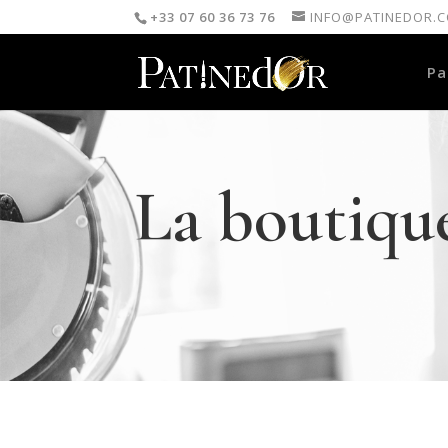
+33 07 60 36 73 76
INFO@PATINEDOR.
Pa
La boutiqu