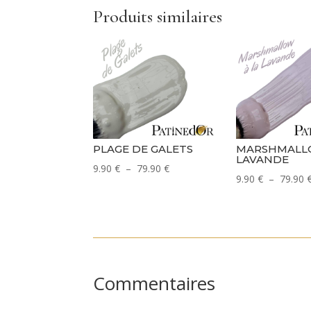
Produits similaires
PLAGE DE GALETS
MARSHMALLO
LAVANDE
Plage
9.90
€
–
79.90
€
9.90
€
–
79.90
de
prix :
9.90 €
à
79.90 €
Commentaires