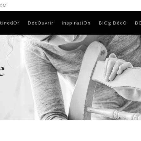
COM
tinedOr
DécOuvrir
InspiratiOn
BlOg DécO
B
e