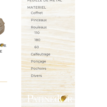
FEUILLE DE METAL
MATERIEL
Coffret
Pinceaux
Rouleaux
110
180
60
E
Calfeutrage
Ponçage
Pochoirs
Divers
€
 €