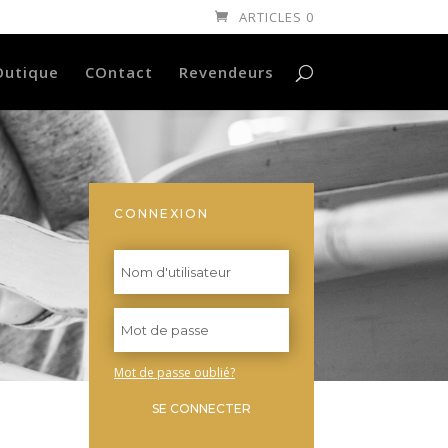
ARTICLES 0
Outique
COntact
Revendeurs
CONNEXION
Mot de passe oublié?
SE CONNECTER