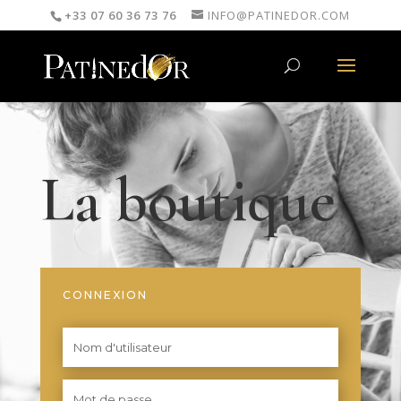
+33 07 60 36 73 76
INFO@PATINEDOR.COM
La boutique
CONNEXION