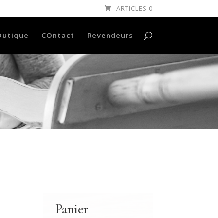
ARTICLES 0
Outique
COntact
Revendeurs
Panier