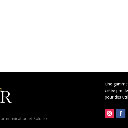
Une gamme 
créée par des
pour des uti
ommunication
et
Solucio