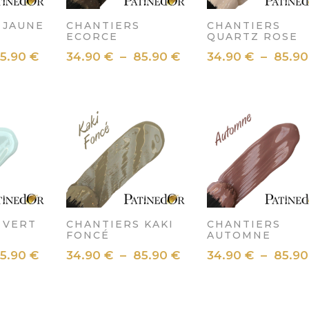
 JAUNE
CHANTIERS
CHANTIERS
ECORCE
QUARTZ ROSE
Plage
Plage
5.90
€
34.90
€
–
85.90
€
34.90
€
–
85.9
de
de
prix :
prix :
34.90 €
34.90 €
à
à
85.90 €
85.90 €
 VERT
CHANTIERS KAKI
CHANTIERS
FONCÉ
AUTOMNE
Plage
Plage
5.90
€
34.90
€
–
85.90
€
34.90
€
–
85.9
de
de
prix :
prix :