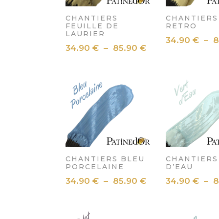
CHANTIERS
CHANTIERS
FEUILLE DE
RETRO
LAURIER
34.90
€
–
8
Plage
34.90
€
–
85.90
€
de
prix :
34.90 €
à
85.90 €
CHANTIERS BLEU
CHANTIERS
PORCELAINE
D’EAU
Plage
34.90
€
–
85.90
€
34.90
€
–
8
de
prix :