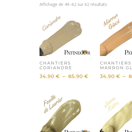
Affichage de 49–62 sur 62 résultats
CHANTIERS
CHANTIERS
CORIANDRE
MARRON G
Plage
34.90
€
–
85.90
€
34.90
€
–
8
de
prix :
34.90 €
à
85.90 €