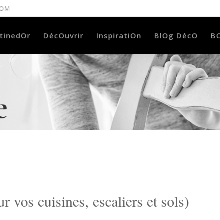
COM
tinedOr
DécOuvrir
InspiratiOn
BlOg DécO
B
e
os cuisines, escaliers et sols)