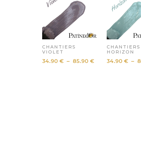
34.90 €
à
85.90 €
CHANTIERS
CHANTIERS
VIOLET
HORIZON
Plage
34.90
€
–
85.90
€
34.90
€
–
8
de
prix :
34.90 €
à
85.90 €