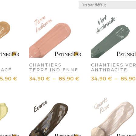
CHANTIERS
CHANTIERS VE
LACÉ
TERRE INDIENNE
ANTHRACITE
Plage
Plage
5.90
€
34.90
€
–
85.90
€
34.90
€
–
85.9
de
de
prix :
prix :
34.90 €
34.90 €
à
à
85.90 €
85.90 €