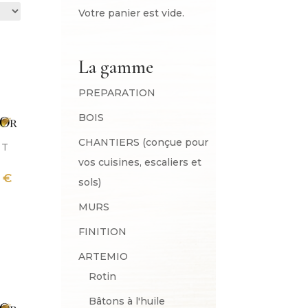
Votre panier est vide.
La gamme
PREPARATION
BOIS
CHANTIERS (conçue pour
RT
vos cuisines, escaliers et
Plage
0
€
sols)
de
MURS
prix :
FINITION
34.90 €
à
ARTEMIO
85.90 €
Rotin
Bâtons à l'huile