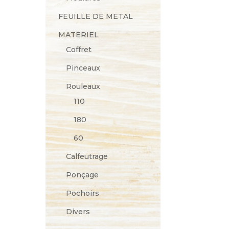
34.90 €
FEUILLE DE METAL
à
85.90 €
MATERIEL
Coffret
Pinceaux
Rouleaux
110
180
60
Calfeutrage
Ponçage
Pochoirs
Divers