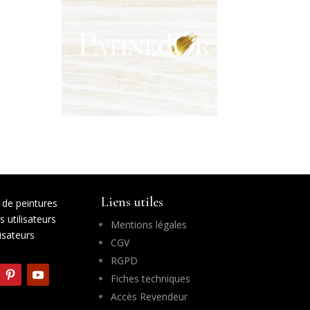
Liens utiles
de peintures
 utilisateurs
Mentions légales
lisateurs
CGV
RGPD
Fiches techniques
Accès Revendeur