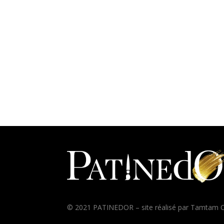
© 2021 PATINEDOR – site réalisé par
Tamtam C