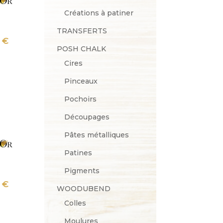
Créations à patiner
TRANSFERTS
Plage
0
€
POSH CHALK
de
Cires
prix :
Pinceaux
34.90 €
à
Pochoirs
85.90 €
Découpages
Pâtes métalliques
Patines
Pigments
Plage
0
€
WOODUBEND
de
Colles
prix :
Moulures