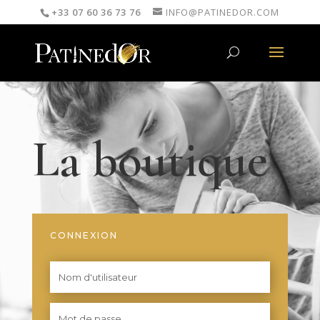
+33 07 60 36 73 76
INFO@PATINEDOR.COM
La boutique
CONNEXION