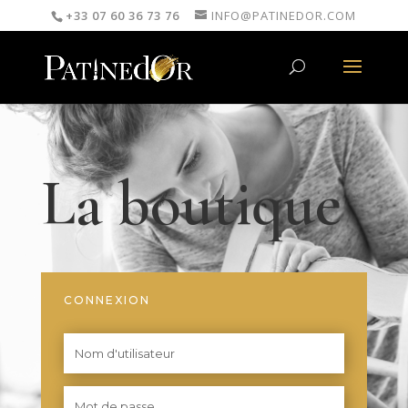
+33 07 60 36 73 76
INFO@PATINEDOR.COM
La boutique
CONNEXION